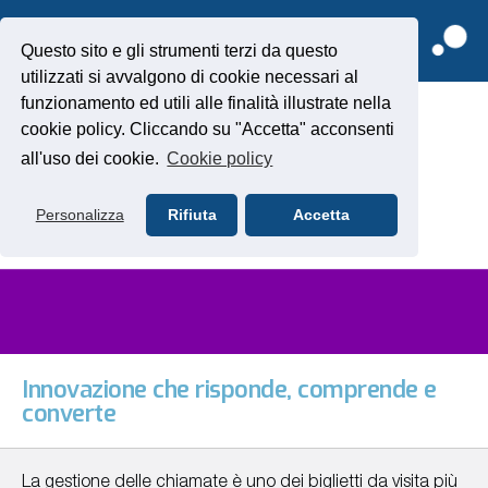
Questo sito e gli strumenti terzi da questo
TANTE
TANTI
utilizzati si avvalgono di cookie necessari al
LA TUA
SFIDE.
MPETENZA
OLTI, UN
ENZIALITÀ
CALABILI
A
funzionamento ed utili alle finalità illustrate nella
ESSIONALITÀ
SOLO
A NOSTRA
IASCUNA
I SIAMO,
SICURI
IETTIVO:
SCOLTO
cookie policy. Cliccando su "Accetta" acconsenti
PIRAZIONE
RONTI AD
FFIDABILI
IL
CREARE
COLTARTI
NOSTRO
NISCITI
CHI
all'uso dei cookie.
Cookie policy
VALORE
RODOTTI
ONTATTI
SERVIZI
CLIENTI
Scopri
GRAZIE
SIAMO
A NOI
Scopri i
Invia
ER IL TUO
i
ontattaci
nostri
il
UCCESSO
nostri
prodotti
Chi ci
tuo
Personalizza
Rifiuta
Accetta
servizi
CV
ha
osciamoci
scelto
Innovazione che risponde, comprende e
converte
La gestione delle chiamate è uno dei biglietti da visita più