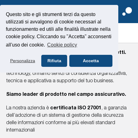
Questo sito e gli strumenti terzi da questo
utilizzati si avvalgono di cookie necessari al
funzionamento ed utili alle finalità illustrate nella
CHI SIAMO
cookie policy. Cliccando su "Accetta" acconsenti
all'uso dei cookie.
Cookie policy
SV Software è il partner ideale per i tuoi progetti.
Personalizza
Rifiuta
Accetta
40 anni di esperienza nel settore dell’information
technology, offriamo servizi di consulenza organizzativa,
tecnica e applicativa a supporto del tuo business.
Siamo leader di prodotto nel campo assicurativo.
La nostra azienda è
certificata ISO 27001
, a garanzia
dell’adozione di un sistema di gestione della sicurezza
delle informazioni conforme ai più elevati standard
internazionali