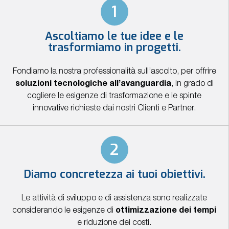
PIRAZIONE
RONTI AD
FFIDABILI
IL
CREARE
1
COLTARTI
NOSTRO
NISCITI
CHI
VALORE
RODOTTI
ONTATTI
SERVIZI
CLIENTI
Scopri
GRAZIE
SIAMO
A NOI
Scopri i
Invia
ER IL TUO
i
ontattaci
nostri
il
UCCESSO
nostri
Ascoltiamo le tue idee e le
prodotti
Chi ci
tuo
servizi
CV
ha
trasformiamo in progetti.
osciamoci
scelto
Fondiamo la nostra professionalità sull’ascolto, per offrire
soluzioni tecnologiche all’avanguardia
, in grado di
cogliere le esigenze di trasformazione e le spinte
innovative richieste dai nostri Clienti e Partner.
2
Diamo concretezza ai tuoi obiettivi.
Le attività di sviluppo e di assistenza sono realizzate
considerando le esigenze di
ottimizzazione dei tempi
e riduzione dei costi.