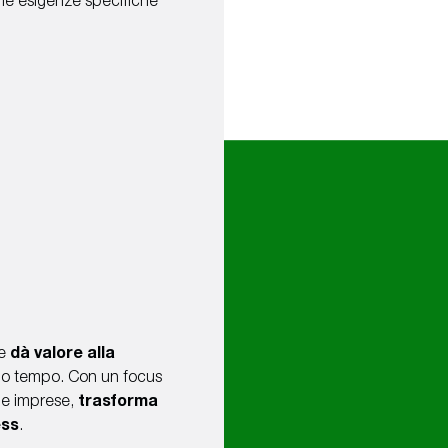
 le esigenze specifiche
he
dà valore alla
l tuo tempo. Con un focus
die imprese,
trasforma
ess
.