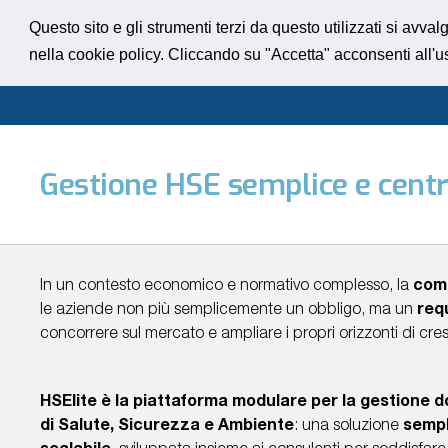
Questo sito e gli strumenti terzi da questo utilizzati si avval
nella cookie policy. Cliccando su "Accetta" acconsenti all'u
TANTE
TANTI
SFIDE.
LA TUA
LTI, UN
PETENZA
ALABILI
A
Gestione HSE semplice e centr
ENZIALITÀ
SOLO
SSIONALITÀ
I SIAMO,
IASCUNA
SICURI
 NOSTRA
IETTIVO:
SCOLTO
ONTI AD
FIDABILI
IL
IRAZIONE
REARE
COLTARTI
ISCITI
CHI
OSTRO
ODOTTI
NTATTI
ERVIZI
LIENTI
ALORE
SIAMO
A NOI
GRAZIE
R IL TUO
Scopri
Scopri i
In un contesto economico e normativo complesso, la
com
Invia
i
UCCESSO
ontattaci
nostri
il
nostri
le aziende non più semplicemente un obbligo, ma un
requ
prodotti
tuo
servizi
Chi ci
concorrere sul mercato e ampliare i propri orizzonti di cre
CV
ha
osciamoci
scelto
HSElite
è la piattaforma modulare per la gestione 
di Salute, Sicurezza e Ambiente
: una soluzione
sempl