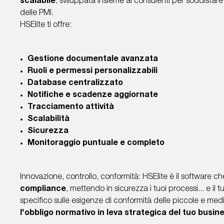
scalabile
, sviluppata insieme ai consulenti per soddisfare
delle PMI.
HSElite ti offre:
Gestione documentale avanzata
Ruoli e permessi personalizzabili
Database centralizzato
Notifiche e scadenze aggiornate
Tracciamento attività
Scalabilità
Sicurezza
Monitoraggio puntuale e completo
Innovazione, controllo, conformità: HSElite è il software c
compliance
, mettendo in sicurezza i tuoi processi... e i
specifico sulle esigenze di conformità delle piccole e me
l'obbligo normativo in leva strategica del tuo busin